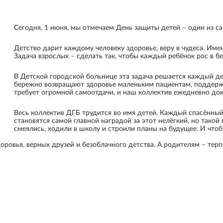
Сегодня, 1 июня, мы отмечаем День защиты детей – один из с
Детство дарит каждому человеку здоровье, веру в чудеса. Име
Задача взрослых – сделать так, чтобы каждый ребёнок рос в бе
В Детской городской больнице эта задача решается каждый де
бережно возвращают здоровье маленьким пациентам, поддерж
требует огромной самоотдачи, и наш коллектив ежедневно дока
Весь коллектив ДГБ трудится во имя детей. Каждый спасённы
становятся самой главной наградой за этот нелёгкий, но такой
смеялись, ходили в школу и строили планы на будущее. И что
оровья, верных друзей и безоблачного детства. А родителям – тер