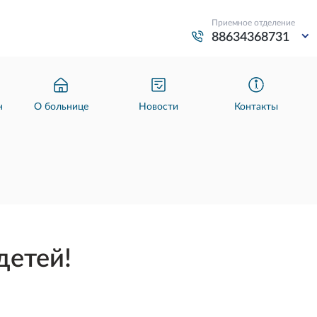
Приемное отделение
88634368731
н
О больнице
Новости
Контакты
детей!