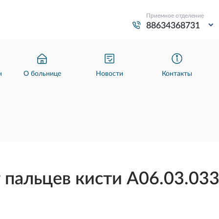
Приемное отделение
88634368731
н
О больнице
Новости
Контакты
 пальцев кисти A06.03.03