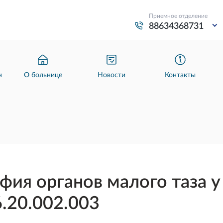
Приемное отделение
88634368731
н
О больнице
Новости
Контакты
ия органов малого таза 
.20.002.003