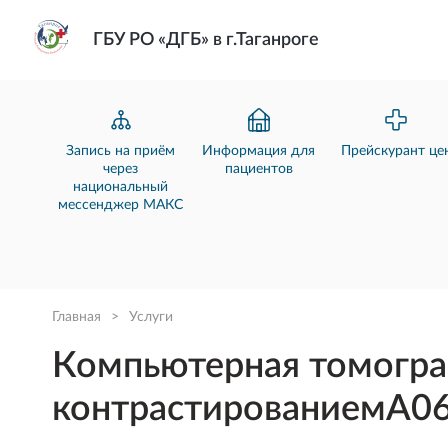
ГБУ РО «ДГБ» в г.Таганроге
Запись на приём
Информация для
Прейскурант це
через
пациентов
национальный
мессенджер МАКС
Главная
>
Услуги
Компьютерная томограф
контрастированиемA06