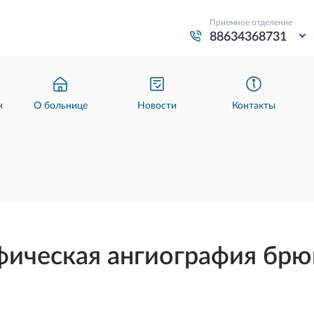
Приемное отделение
88634368731
н
О больнице
Новости
Контакты
фическая ангиография бр