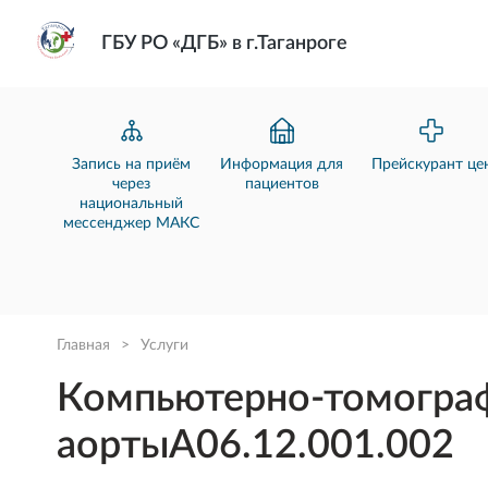
ГБУ РО «ДГБ» в г.Таганроге
Запись на приём
Информация для
Прейскурант це
через
пациентов
национальный
мессенджер МАКС
Главная
>
Услуги
Компьютерно-томогра
аортыA06.12.001.002