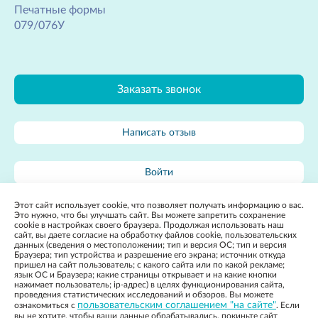
Печатные формы
079/076У
Заказать звонок
Написать отзыв
Войти
Этот сайт использует cookie, что позволяет получать информацию о вас.
Карта сайта
Это нужно, что бы улучшать сайт. Вы можете запретить сохранение
cookie в настройках своего браузера. Продолжая использовать наш
сайт, вы даете согласие на обработку файлов cookie, пользовательских
данных (сведения о местоположении; тип и версия ОС; тип и версия
Браузера; тип устройства и разрешение его экрана; источник откуда
пришел на сайт пользователь; с какого сайта или по какой рекламе;
язык ОС и Браузера; какие страницы открывает и на какие кнопки
нажимает пользователь; ip-адрес) в целях функционирования сайта,
2022, Государственное бюджетное учреждение
Разработка
проведения статистических исследований и обзоров. Вы можете
Ростовской Области «Детская городская больница» в г.
сайта:
пользовательским соглашением "на сайте"
ознакомиться с
. Если
Таганроге
Политика конфиденциальности
Apricode
вы не хотите, чтобы ваши данные обрабатывались, покиньте сайт