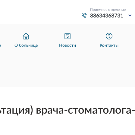
Приемное отделение
88634368731
н
О больнице
Новости
Контакты
ьтация) врача-стоматолога