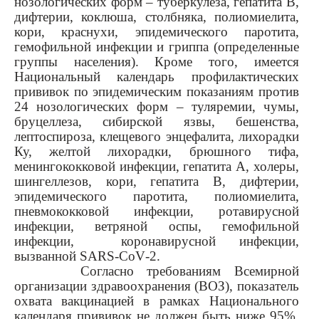
нозологических форм – туберкулеза, гепатита В,
дифтерии, коклюша, столбняка, полиомиелита,
кори, краснухи, эпидемического паротита,
гемофильной инфекции и гриппа (определенные
группы населения). Кроме того, имеется
Национальный календарь профилактических
прививок по эпидемическим показаниям против
24 нозологических форм – туляремии, чумы,
бруцеллеза, сибирской язвы, бешенства,
лептоспироза, клещевого энцефалита, лихорадки
Ку, желтой лихорадки, брюшного тифа,
менингококковой инфекции, гепатита А, холеры,
шингеллезов, кори, гепатита В, дифтерии,
эпидемического паротита, полиомиелита,
пневмококковой инфекции, ротавирусной
инфекции, ветряной оспы, гемофильной
инфекции, коронавирусной инфекции,
вызванной
SARS
-
CoV
-2.
Согласно требованиям Всемирной
организации здравоохранения (ВОЗ), показатель
охвата вакцинацией в рамках Национального
календаря прививок не должен быть ниже 95%.