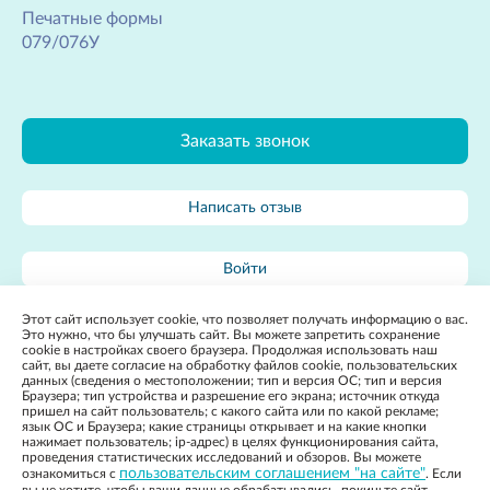
D новорожденным детям назначают 500 МЕ, детям с
Критерии целевого (оптимального) уровня липидов в
Печатные формы
четырех недель и до года — 1000 МЕ, детям после
сыворотке крови у здоровых лиц, лиц без сердечно-
079/076У
года — 1000-1500 МЕ, взрослых составляет от 1500
сосудистых заболеваний, но имеющих
до 2000 МЕ.Профилактика дефицита витамина D.1.
дополнительный фактор риска, например,
Весенне-летний период - самый благоприятный сезон
артериальную гипертонию, избыточный вес, и т.п.:
для выработки в коже витамина D, поэтому:
Общий холестерин - менее 5,0 ммоль/л; Холестерин
Заказать звонок
находитесь больше на улице, в теплый период ходите
ЛНП («плохой холестерин») - менее 3,0 ммоль/л;
в открытой одежде (но не забывайте про головной
Триглицериды («плохие липиды») - менее 1,7 ммоль/л;
убор, чтобы не получить тепловой удар); выезжайте на
Написать отзыв
Холестерин ЛВП («хороший холестерин») - для мужчин
природу, загорайте. Наиболее эффективен для синтеза
- 1,0 ммоль/л и более; для женщин - 1,2 ммоль/л и
витамина в коже средний спектр волн, который мы
более. Что делать? ШАГ 1 Лабораторное
Войти
получаем утром и на закате.2. Употребляйте в пищу
исследование крови ШАГ 2 Оздоровление питания
продукты, богатые витамином D: сельдь, печень
(диета). Уменьшить потребление продуктов, богатых
Этот сайт использует cookie, что позволяет получать информацию о вас.
тески, кета, красная икра, рыбий жир, яйцо, твердые
холестерином, насыщенными жирами и транс-
Карта сайта
Это нужно, что бы улучшать сайт. Вы можете запретить сохранение
сыры, козье молоко.3. Возможно употребление
cookie в настройках своего браузера. Продолжая использовать наш
жирами. Увеличить потребление продуктов, богатых
сайт, вы даете согласие на обработку файлов cookie, пользовательских
витамина D детям и взрослым водного раствора
ненасыщенными жирами. Полиненасыщенные жиры
данных (сведения о местоположении; тип и версия ОС; тип и версия
витамина D особенно в осенне-зимний период по
Браузера; тип устройства и разрешение его экрана; источник откуда
в виде омега-6 жирных кислот содержатся в
пришел на сайт пользователь; с какого сайта или по какой рекламе;
назначению врача, т.к. передозировка вредна.Для
подсолнечном, кукурузном, льняном и соевом маслах,
язык ОС и Браузера; какие страницы открывает и на какие кнопки
поддержки правильной работы органов и систем
нажимает пользователь; ip-адрес) в целях функционирования сайта,
2022, Государственное бюджетное учреждение
Разработка
а в виде омега-3 жирных кислот в рыбьем жире,
проведения статистических исследований и обзоров. Вы можете
Ростовской Области «Детская городская больница» в г.
сайта:
организма витамин D необходим всем без
особенно в рыбах холодных морей (лосось, макрель,
пользовательским соглашением "на сайте"
ознакомиться с
. Если
Таганроге
Политика конфиденциальности
Apricode