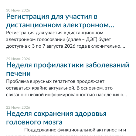
полностью обеспечивает организм ребенка всеми
необходимыми питательными веществами, но и
30 Июля 2026
Регистрация для участия в
содержит антитела, которые защищают его от
дистанционном электронном
инфекций и помогают формировать крепкий
иммунитет. По рекомендациям ВОЗ, исключительно
голосовании
Регистрация для участия в дистанционном
грудное вскармливание рекомендуется в течение
электронном голосовании (далее – ДЭГ) будет
первых шести месяцев жизни. Грудное молоко
доступна с 3 по 7 августа 2026 года включительно.
обеспечивает младенца всей необходимой энергией и
Обращаем Ваше внимание на то, что формат
питательными веществами в первые месяцы жизни, а
дистанционного электронного голосования (ДЭГ)
29 Июля 2026
Неделя профилактики заболеваний
во второй половине первого года оно продолжает
даёт возможность проголосовать тем, кто по
обеспечивать до половины или более потребностей
печени
объективным причинам не может прийти на
ребенка в питании. Польза для ребенка:1. Снижает
избирательный участок. Для участия в голосовании с
Проблема вирусных гепатитов продолжает
риск инфекционных и аллергических заболеваний 2.
помощью системы (ДЭГ) гражданину следует подать
оставаться крайне актуальной. В основном, это
Способствует правильному развитию мозга,
заявление через портал «Госуслуги», в разделе «Мои
связано с низкой информированностью населения о
когнитивных и речевых навыков 3. Формирует
выборы».
методах профилактики передачи инфекции.
здоровую микрофлору кишечника и правильный
Основными причинами хронических заболеваний
22 Июля 2026
прикус 4. Укрепляет эмоциональную связь с
Неделя сохранения здоровья
печени являются вирусные инфекции, алкогольная
матерью 5. Снижает вероятность формирования
головного мозга
интоксикация и метаболические нарушения.
неправильного прикуса6. Снижает частоту острых
Вакцинация против гепатита B - надёжная мера
Поддержание функциональной активности и
респираторных заболеванийПольза для матери:1.
предупреждения инфекционных заболеваний печени.