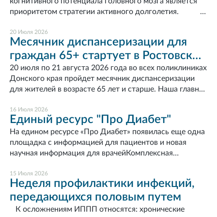
когнитивного потенциала головного мозга является
Ускоряет восстановление организма после родов
Регулярное проведение биохимических анализов и
приоритетом стратегии активного долголетия.
благодаря выработке окситоцина 2. Снижает риск
ультразвукового обследования позволяет выявлять
Для сохранения здоровья мозга важно сохранять
послеродовой депрессии 3. Служит профилактикой
патологию на ранних стадиях. Гепатит А является
высокий уровень физической и умственной
20 Июля 2026
рака молочной железы, яичников, остеопороза и
Месячник диспансеризации для
широко распространенной инфекцией. До начала 70-х
активности, следить за артериальным давлением и
сердечно-сосудистых заболеваний В рамках Недели в
годов она называлась болезнью Боткина,
граждан 65+ стартует в Ростовской
своевременно проходить диспансеризацию и
медицинских организациях проходят консультации,
инфекционной желтухой, эпидемическим гепатитом и
профилактические осмотры. Нарушения
семинары и встречи с консультантами по грудному
области!
20 июля по 21 августа 2026 года во всех поликлиниках
др. Вирус гепатита А считается одним из наиболее
работы мозга могут быть весьма разнообразными:
вскармливанию, где будущие и молодые мамы могут
Донского края пройдет месячник диспансеризации
устойчивых вирусов человека к воздействию внешней
нервно-мышечные заболевания, эпилепсия,
получить ответы на все интересующие вопросы
для жителей в возрасте 65 лет и старше. Наша главная
среды и хорошо сохраняется в ней. На сегодняшний
рассеянный склероз, болезнь Паркинсона, различные
задача — помочь старшему поколению сохранить
день имеется эффективное средство профилактики –
виды деменций, хроническая ишемия головного мозга
здоровье и активность. Диспансеризация позволяет
16 Июля 2026
вакцина против гепатита А. Гепатит С – болезнь,
Единый ресурс "Про Диабет"
и инсульт. Количество случаев возникновения
вовремя заметить изменения в организме, выявить
вызываемая вирусом гепатита С, передающимся
острого нарушения мозгового кровообращения
заболевания на ранней стадии и не допустить
На едином ресурсе «Про Диабет» появилась еще одна
парентерально, т.е. через поврежденную кожу,
находится на высоком уровне, а контроль сосудистых
развития осложнений. Возраст — это время новых
площадка с информацией для пациентов и новая
слизистые. Источниками инфекции являются больные
факторов риска - гипертонии, гипергликемии,
возможностей, и хорошее самочувствие — важнейшее
научная информация для врачейКомплексная
всеми формами острого гепатита С и вирусоносители.
дислипидемии - снижает вероятность инсульта и
условие для того, чтобы полноценно жить,
цифровая экосистема для граждан с сахарным
Гепатит С уже многие годы является излечимым
деменции. Важно регулярно измерять
радоваться общению с близкими и заниматься
диабетом и их близких, врачебного и пациентcких
15 Июля 2026
заболеванием. Прием курса специальных
Неделя профилактики инфекций,
давление, так как гипертония часто протекает
любимыми делами.В рамках месячника каждый
сообществ пополнилась новой площадкой на Яндекс
противовирусных препаратов приводит к полному
бессимптомно, а также вести здоровый образ жизни,
передающихся половым путем
участник сможет пройти полный комплекс
Дзен.«Про Диабет» - первая в России экосистема для
удалению (элиминации) вируса из организма человека
поддерживая эластичность сосудов. Эти меры – ключ
профилактических обследований бесплатно — по
людей с сахарным диабетом и тех, кто помогает им
К осложнениям ИППП относятся: хронические
и выздоровлению от гепатита С. Важно помнить, что
к сохранению здоровья мозга, ясности мышления и