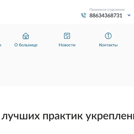
Приемное отделение
88634368731
н
О больнице
Новости
Контакты
лучших практик укреплени