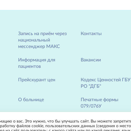
Запись на приём через
Контакты
национальный
мессенджер МАКС
Информация для
Вакансии
пациентов
Прейскурант цен
Кодекс Ценностей ГБУ
РО "ДГБ"
О больнице
Печатные формы
079/076У
Новости
мацию о вас. Это нужно, что бы улучшать сайт. Вы можете запретить
работку файлов cookie, пользовательских данных (сведения о место
л на сайт пользователь; с какого сайта или по какой рекламе; язык