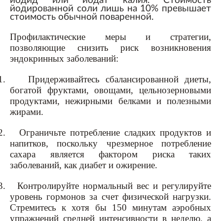
йодид или йодат калия. Стоимость
йодированной соли лишь на 10% превышает
стоимость обычной поваренной.
Профилактические меры и стратегии,
позволяющие снизить риск возникновения
эндокринных заболеваний:
1.
Придерживайтесь сбалансированной диеты,
богатой фруктами, овощами, цельнозерновыми
продуктами, нежирными белками и полезными
жирами.
2.
Ограничьте потребление сладких продуктов и
напитков, поскольку чрезмерное потребление
сахара является фактором риска таких
заболеваний, как диабет и ожирение.
3.
Контролируйте нормальный вес и регулируйте
уровень гормонов за счет физической нагрузки.
Стремитесь к хотя бы 150 минутам аэробных
упражнений средней интенсивности в неделю, а