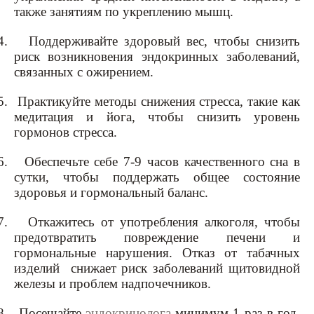
также занятиям по укреплению мышц.
4.
Поддерживайте здоровый вес, чтобы снизить
риск возникновения эндокринных заболеваний,
связанных с ожирением.
5.
Практикуйте методы снижения стресса, такие как
медитация и йога, чтобы снизить уровень
гормонов стресса.
6.
Обеспечьте себе 7-9 часов качественного сна в
сутки, чтобы поддержать общее состояние
здоровья и гормональный баланс.
7.
Откажитесь от употребления алкоголя, чтобы
предотвратить повреждение печени и
гормональные нарушения. Отказ от табачных
изделий снижает риск заболеваний щитовидной
железы и проблем надпочечников.
8.
Посещайте
эндокринолога
минимум 1 раз в год,