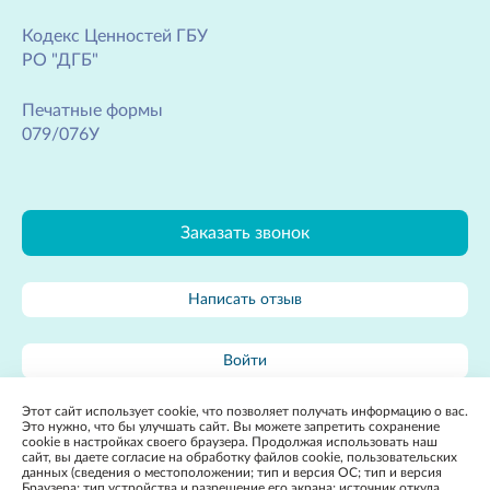
Кодекс Ценностей ГБУ
РО "ДГБ"
Печатные формы
079/076У
Заказать звонок
Написать отзыв
Войти
Этот сайт использует cookie, что позволяет получать информацию о вас.
Карта сайта
Это нужно, что бы улучшать сайт. Вы можете запретить сохранение
cookie в настройках своего браузера. Продолжая использовать наш
сайт, вы даете согласие на обработку файлов cookie, пользовательских
данных (сведения о местоположении; тип и версия ОС; тип и версия
Браузера; тип устройства и разрешение его экрана; источник откуда