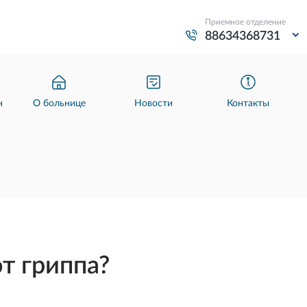
Приемное отделение
88634368731
н
О больнице
Новости
Контакты
т гриппа?