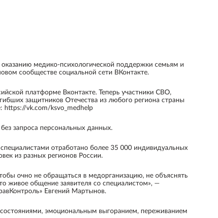
о оказанию медико-психологической поддержки семьям и
новом сообществе социальной сети ВКонтакте.
сийской платформе Вконтакте. Теперь участники СВО,
погибших защитников Отечества из любого региона страны
 https://vk.com/ksvo_medhelp
 без запроса персональных данных.
 специалистами отработано более 35 000 индивидуальных
век из разных регионов России.
обы очно не обращаться в медорганизацию, не объяснять
это живое общение заявителя со специалистом», —
равКонтроль» Евгений Мартынов.
и состояниями, эмоциональным выгоранием, переживанием