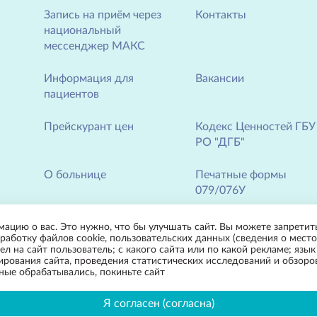
Запись на приём через
Контакты
национальный
мессенджер МАКС
Информация для
Вакансии
пациентов
Прейскурант цен
Кодекс Ценностей ГБУ
РО "ДГБ"
О больнице
Печатные формы
079/076У
Новости
мацию о вас. Это нужно, что бы улучшать сайт. Вы можете запретить
работку файлов cookie, пользовательских данных (сведения о место
л на сайт пользователь; с какого сайта или по какой рекламе; язык
нирования сайта, проведения статистических исследований и обзор
нные обрабатывались, покиньте сайт
Детская городская больница» в г. Таганроге
Политика конфиденциальности
Я согласен (согласна)
аров и услуг, носит информационный характер и ни при каких условиях не явл