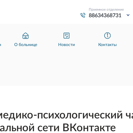
Приемное отделение
88634368731
н
О больнице
Новости
Контакты
едико-психологический 
иальной сети ВКонтакте