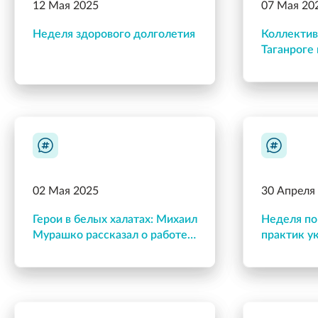
12 Мая 2025
07 Мая 20
Неделя здорового долголетия
Коллектив 
Таганроге 
празднико
Победы!
02 Мая 2025
30 Апреля
Герои в белых халатах: Михаил
Неделя по
Мурашко рассказал о работе
практик у
врачей в годы Великой
на рабочи
Отечественной войны на
марафоне Знание.Первые