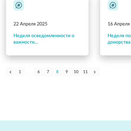
22 Апреля 2025
16 Апреля
Неделя осведомленности о
Неделя по
важности
донорства
иммунопрофилактики
мозга (в ч
России 20 
...
1
6
7
8
9
10
11