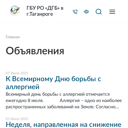
ГБУ РО «ДГБ» в
г.Таганроге
Главная
Объявления
07 Июля 2025
К Всемирному Дню борьбы с
аллергией
Всемирный день борьбы с аллергией отмечается
ежегодно 8 июля. Аллергия – одно из наиболее
распространенных заболеваний на Земле. Согласно
данным Всемирной организации здравоохранения,
аллергией страдают около 40% населения планеты.
01 Июля 2025
Неделя, направленная на снижение
Треть взрослых жителей России и четверть детей